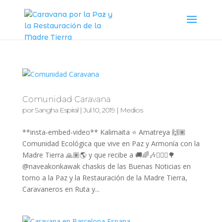
Comunidad Caravana
por
Sangha Espiral
|
Jul 10, 2019
|
Medios
**insta-embed-video** Kalimaita ⭐️ Amatreya 🙌🏽
Comunidad Ecológica que vive en Paz y Armonía con la
Madre Tierra 🙏🏽🌎 y que recibe a 🚚🌈🎶🧘🏻‍♀️🌳
@naveakonkawak chaskis de las Buenas Noticias en
torno a la Paz y la Restauración de la Madre Tierra,
Caravaneros en Ruta y...