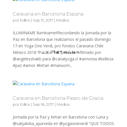
Caravana en Barcelona Espana
por
Editor
|
Sep 19, 2017
|
Medios
ILUMINAME Ilumíname!!Recordando la Jornada por la
Paz en Barcelona que realizamos el pasado domingo
17 en Yoga One Verdi, pro fondos Caravana Chile
México 2018 💚🙏🏽🌈🎙🕊🌎🚌🛵🚂🚲filmado por
@angelesshakti para @canalyoga.cl #armonia #belleza
#paz #amor #kirtan #manuom...
Caravana en Barcelona Paseo de Gracia
por
Editor
|
Sep 18, 2017
|
Medios
Jornada por la Paz y Kirtan en Barcelona con Luna y
@satyaloka_ayurveda en @yogaoneverdi “QUE TODOS