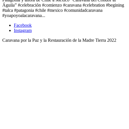
Águila” #celebración #comienzo #caravana #celebration #begining
#talca #patagonia #chile #mexico #comunidadcaravana
#yoapoyoalacaravana...
Facebook
Instagram
Caravana por la Paz y la Restauración de la Madre Tierra 2022