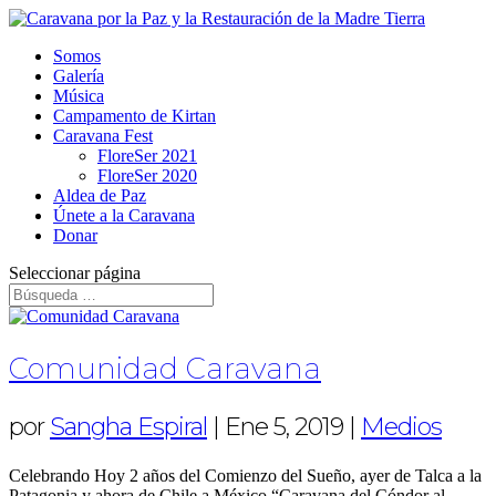
Somos
Galería
Música
Campamento de Kirtan
Caravana Fest
FloreSer 2021
FloreSer 2020
Aldea de Paz
Únete a la Caravana
Donar
Seleccionar página
Comunidad Caravana
por
Sangha Espiral
|
Ene 5, 2019
|
Medios
Celebrando Hoy 2 años del Comienzo del Sueño, ayer de Talca a la
Patagonia y ahora de Chile a México “Caravana del Cóndor al