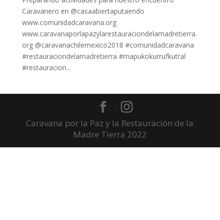
Caravanero en @casaabiertaputaendo
www.comunidadcaravana.org
www.caravanaporlapazylarestauraciondelamadretierra.
org @caravanachilemexico2018 #comunidadcaravana
#restauraciondelamadretierra #mapukokurrufkutral
#restauracion...
Caravana por la Paz y la Restauración de la
Madre Tierra 2022