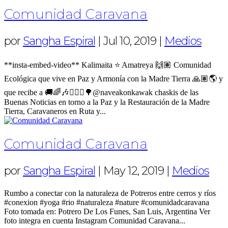
Comunidad Caravana
por
Sangha Espiral
|
Jul 10, 2019
|
Medios
**insta-embed-video** Kalimaita ⭐️ Amatreya 🙌🏽 Comunidad
Ecológica que vive en Paz y Armonía con la Madre Tierra 🙏🏽🌎 y
que recibe a 🚚🌈🎶🧘🏻‍♀️🌳@naveakonkawak chaskis de las
Buenas Noticias en torno a la Paz y la Restauración de la Madre
Tierra, Caravaneros en Ruta y...
Comunidad Caravana
por
Sangha Espiral
|
May 12, 2019
|
Medios
Rumbo a conectar con la naturaleza de Potreros entre cerros y ríos
#conexion #yoga #rio #naturaleza #nature #comunidadcaravana
Foto tomada en: Potrero De Los Funes, San Luis, Argentina Ver
foto integra en cuenta Instagram Comunidad Caravana...