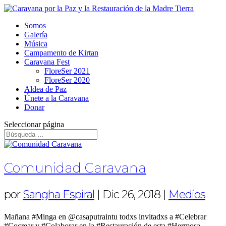
Somos
Galería
Música
Campamento de Kirtan
Caravana Fest
FloreSer 2021
FloreSer 2020
Aldea de Paz
Únete a la Caravana
Donar
Seleccionar página
Comunidad Caravana
por
Sangha Espiral
|
Dic 26, 2018
|
Medios
Mañana #Minga en @casaputraintu todxs invitadxs a #Celebrar
#Cocrear y #Colaborar en la #Restauración de esta #Hermosa