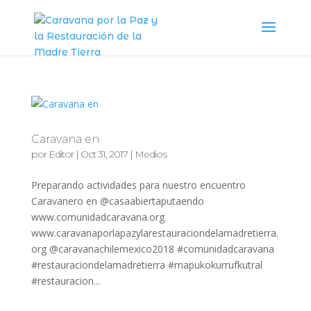
Caravana en
por
Editor
|
Oct 31, 2017
|
Medios
Preparando actividades para nuestro encuentro
Caravanero en @casaabiertaputaendo
www.comunidadcaravana.org
www.caravanaporlapazylarestauraciondelamadretierra.
org @caravanachilemexico2018 #comunidadcaravana
#restauraciondelamadretierra #mapukokurrufkutral
#restauracion...