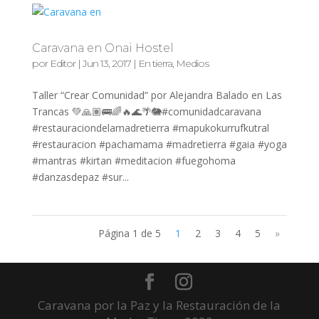
Caravana en Onai Hostel
por
Editor
|
Jun 13, 2017
|
En tierra
,
Medios
Taller “Crear Comunidad” por Alejandra Balado en Las
Trancas 💚🙏🏽🚌🌈🔥🌊🌴🐘#comunidadcaravana
#restauraciondelamadretierra #mapukokurrufkutral
#restauracion #pachamama #madretierra #gaia #yoga
#mantras #kirtan #meditacion #fuegohoma
#danzasdepaz #sur...
Página 1 de 5
1
2
3
4
5
»
Caravana por la Paz y la Restauración de la