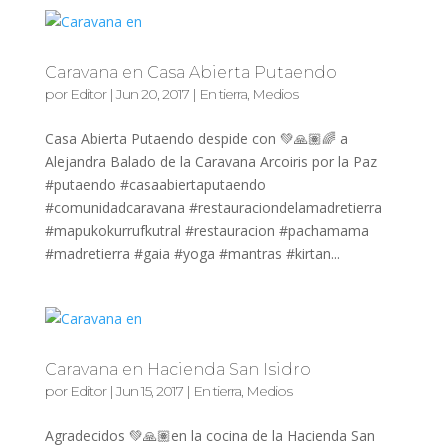
Caravana en Casa Abierta Putaendo
por
Editor
|
Jun 20, 2017
|
En tierra
,
Medios
Casa Abierta Putaendo despide con 💚🙏🏽🌈 a
Alejandra Balado de la Caravana Arcoiris por la Paz
#putaendo #casaabiertaputaendo
#comunidadcaravana #restauraciondelamadretierra
#mapukokurrufkutral #restauracion #pachamama
#madretierra #gaia #yoga #mantras #kirtan...
Caravana en Hacienda San Isidro
por
Editor
|
Jun 15, 2017
|
En tierra
,
Medios
Agradecidos 💚🙏🏽en la cocina de la Hacienda San