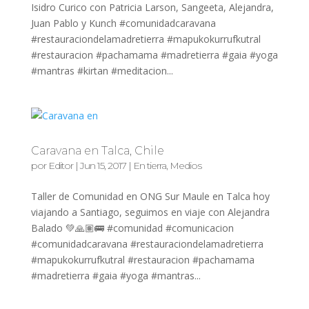
Isidro Curico con Patricia Larson, Sangeeta, Alejandra,
Juan Pablo y Kunch #comunidadcaravana
#restauraciondelamadretierra #mapukokurrufkutral
#restauracion #pachamama #madretierra #gaia #yoga
#mantras #kirtan #meditacion...
Caravana en Talca, Chile
por
Editor
|
Jun 15, 2017
|
En tierra
,
Medios
Taller de Comunidad en ONG Sur Maule en Talca hoy
viajando a Santiago, seguimos en viaje con Alejandra
Balado 💚🙏🏽🚌 #comunidad #comunicacion
#comunidadcaravana #restauraciondelamadretierra
#mapukokurrufkutral #restauracion #pachamama
#madretierra #gaia #yoga #mantras...