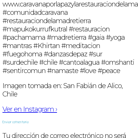
www.caravanaporlapazylarestauraciondelamad
#comunidadcaravana
#restauraciondelamadretierra
#mapukokurrufkutral #restauracion
#pachamama #madretierra #gaia #yoga
#mantras #Khirtan #meditacion
#fuegohoma #danzasdepaz #sur
#surdechile #chile #cantoalagua #omshanti
#sentircomun #namaste #love #peace
Imagen tomada en: San Fabián de Alico,
Chile
Ver en Instagram ›
Enviar comentario
Tu dirección de correo electrónico no será