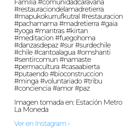
Familia #comunidadcaravana
#restauraciondelamadretierra
#mapukokurrufkutral #restauracion
#pachamama #madretierra #gaia
#yoga #mantras #kirtan
#meditacion #fuegohoma
#danzasdepaz #sur #surdechile
#chile #cantoalagua #omshanti
#sentircomun #namaste
#permacultura #casaabierta
#putaendo #bioconstruccion
#minga #voluntariado #tribu
#conciencia #amor #paz
Imagen tomada en: Estación Metro
La Moneda
Ver en Instagram ›