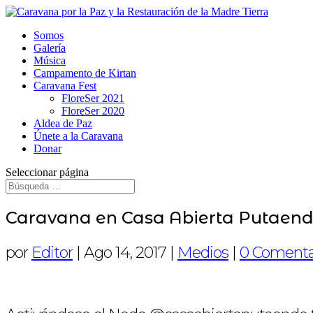
Somos
Galería
Música
Campamento de Kirtan
Caravana Fest
FloreSer 2021
FloreSer 2020
Aldea de Paz
Únete a la Caravana
Donar
Seleccionar página
Caravana en Casa Abierta Putaen
por
Editor
|
Ago 14, 2017
|
Medios
|
0 Comenta