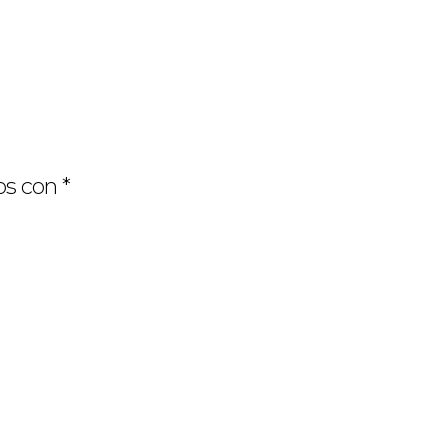
os con
*