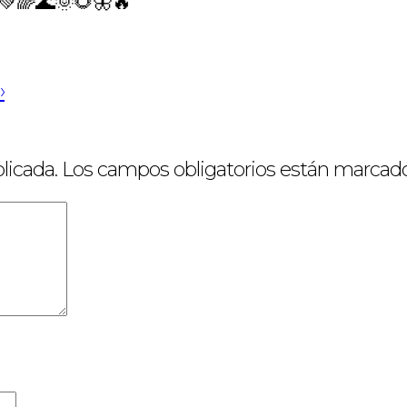
💚🌈🌊🌞🌻🦋🔥
›
licada.
Los campos obligatorios están marcad