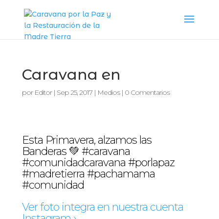
Caravana en
por
Editor
|
Sep 25, 2017
|
Medios
|
0 Comentarios
Esta Primavera, alzamos las
Banderas 💚 #caravana
#comunidadcaravana #porlapaz
#madretierra #pachamama
#comunidad
Ver foto integra en nuestra cuenta
Instagram ›