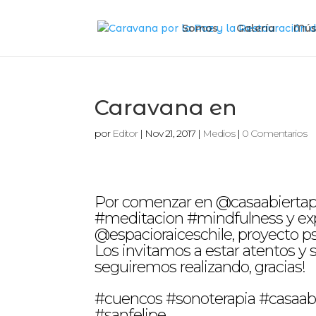
Somos
Galería
Mús
Caravana en
por
Editor
|
Nov 21, 2017
|
Medios
|
0 Comentarios
Por comenzar en @casaabiertapu
#meditacion #mindfulness y explo
@espacioraiceschile, proyecto ps
Los invitamos a estar atentos y 
seguiremos realizando, gracias!
#cuencos #sonoterapia #casaab
#sanfelipe