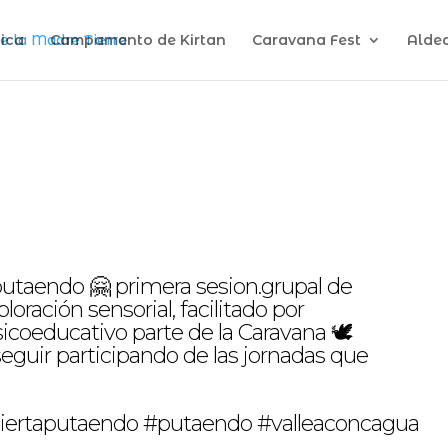
ica
Campamento de Kirtan
Caravana Fest
Alde
taendo 🤗 primera sesion.grupal de
ración sensorial, facilitado por
icoeducativo parte de la Caravana 🕊
seguir participando de las jornadas que
iertaputaendo #putaendo #valleaconcagua