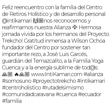
Feliz reencuentro con la familia del Centro
de Retiros Holístico y de desarrollo personal
@intikamari 🙌🏼nos reconocemos y
reafirmamos nuestra Alianza 🦅 Hermosa
jornada vivida por los hermanos del Proyecto
Trekchö! Gratitud inmensa a Wilson Ochoa
fundador del Centro por sostener tan
importante rezo, a José Luis Garcés,
guardián del Temazcalito, a la Familia Yoga
Cuenca y a la energía sublime de tod@s
🙏🏼 🔥🙏🏼 www.IntiKamari.com #alianza
#somosuno #proyectotrekchö #intikamari
#centroholistico #rutadelsimismo
#comunidadcaravana #cuenca #ecuador
#familia