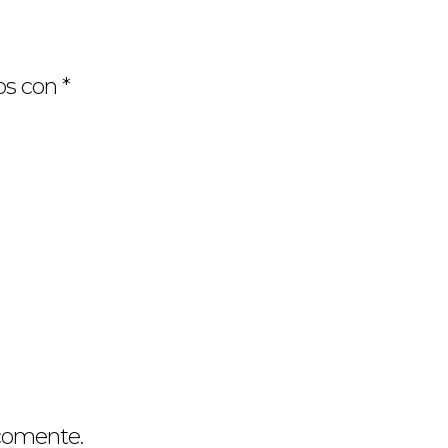
os con
*
 comente.