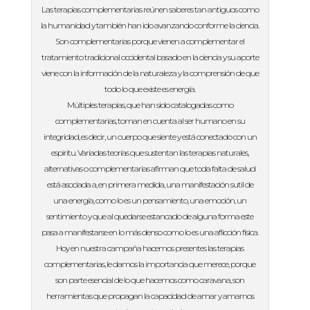
Las terapias complementarias reúnen saberes tan antiguos como
la humanidad y también han ido avanzando conforme la ciencia.
Son complementarias porque vienen a complementar el
tratamiento tradicional occidental basado en la ciencia y su aporte
viene con la información de la naturaleza y la comprensión de que
todo lo que existe es energía.
Múltiples terapias, que han sido catalogadas como
complementarias, toman en cuenta al ser humano en su
integridad, es decir, un cuerpo que siente y está conectado con un
espíritu. Variadas teorías que sustentan las terapias naturales,
alternativas o complementarias afirman que toda falta de salud
está asociada a, en primera medida, una manifestación sutil de
una energía, como lo es un pensamiento, una emoción, un
sentimiento y que al quedarse estancado de alguna forma este
pasa a manifestarse en lo más denso como lo es una aflicción física.
Hoy en nuestra campaña hacemos presentes las terapias
complementarias, le damos la importancia que merece, porque
son parte esencial de lo que hacemos como caravana, son
herramientas que propagan la capacidad de amar y amarnos