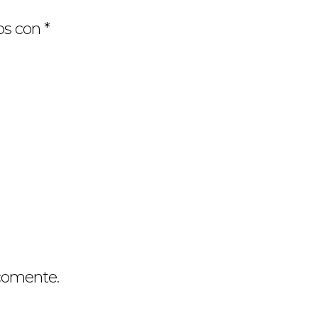
os con
*
 comente.