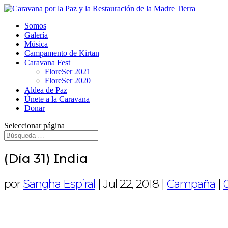
Somos
Galería
Música
Campamento de Kirtan
Caravana Fest
FloreSer 2021
FloreSer 2020
Aldea de Paz
Únete a la Caravana
Donar
Seleccionar página
(Día 31) India
por
Sangha Espiral
|
Jul 22, 2018
|
Campaña
|