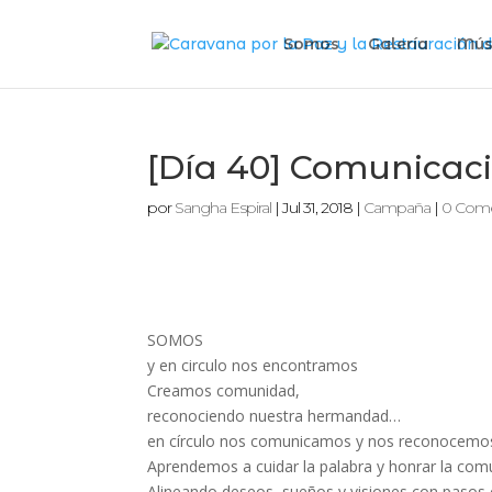
Somos
Galería
Mús
[Día 40] Comunicaci
por
Sangha Espiral
|
Jul 31, 2018
|
Campaña
|
0 Come
SOMOS
y en circulo nos encontramos
Creamos comunidad,
reconociendo nuestra hermandad…
en círculo nos comunicamos y nos reconocemos 
Aprendemos a cuidar la palabra y honrar la com
Alineando deseos, sueños y visiones con pasos c