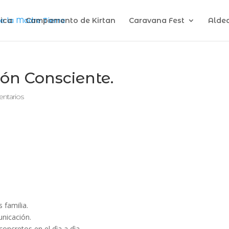
ica
Campamento de Kirtan
Caravana Fest
Alde
ón Consciente.
ntarios
familia.
unicación.
oncretos en el dìa a dìa,