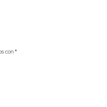
os con
*