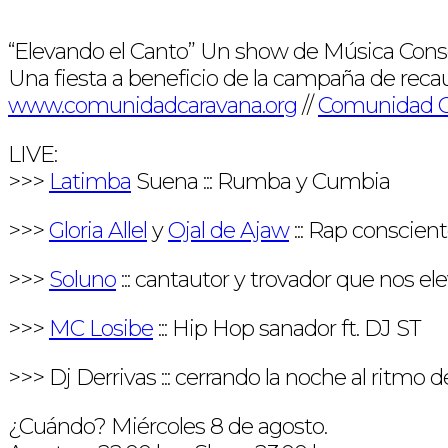
“Elevando el Canto” Un show de Música Cons
Una fiesta a beneficio de la campaña de recau
www.comunidadcaravana.org
//
Comunidad C
LIVE:
>>>
Latimba
Suena ::: Rumba y Cumbia
>>>
Gloria Allel
y
Ojal de Ajaw
::: Rap conscien
>>>
Soluno
::: cantautor y trovador que nos el
>>>
MC Losibe
::: Hip Hop sanador ft. DJ ST
>>> Dj Derrivas ::: cerrando la noche al ritmo 
¿Cuándo? Miércoles 8 de agosto.