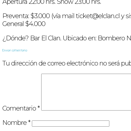
Apertura 22:00 hrs. Show 23:00 hrs.
Preventa: $3.000 (vía mail ticket@elclan.cl y 
General $4.000
¿Dónde? Bar El Clan. Ubicado en: Bombero Núñ
Enviar comentario
Tu dirección de correo electrónico no será pub
Comentario
*
Nombre
*