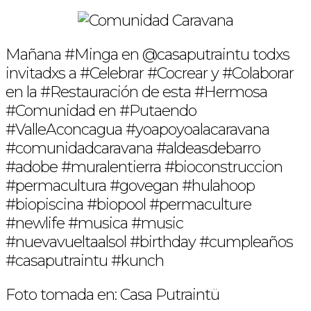
Mañana #Minga en @casaputraintu todxs
invitadxs a #Celebrar #Cocrear y #Colaborar
en la #Restauración de esta #Hermosa
#Comunidad en #Putaendo
#ValleAconcagua #yoapoyoalacaravana
#comunidadcaravana #aldeasdebarro
#adobe #muralentierra #bioconstruccion
#permacultura #govegan #hulahoop
#biopiscina #biopool #permaculture
#newlife #musica #music
#nuevavueltaalsol #birthday #cumpleaños
#casaputraintu #kunch
Foto tomada en: Casa Putraintü