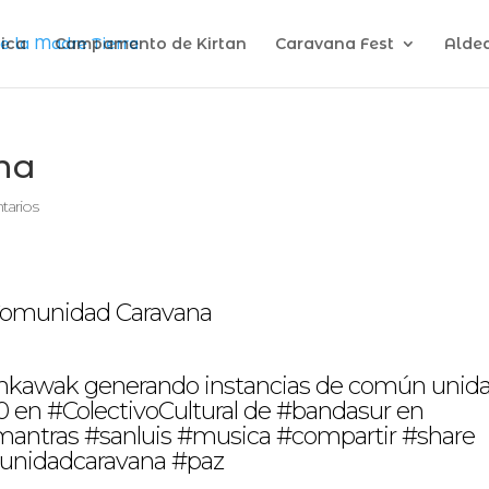
ica
Campamento de Kirtan
Caravana Fest
Alde
na
tarios
nkawak generando instancias de común unida
 en #ColectivoCultural de #bandasur en
antras #sanluis #musica #compartir #share
unidadcaravana #paz