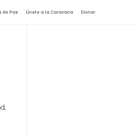
a de Paz
Únete a la Caravana
Donar
d,