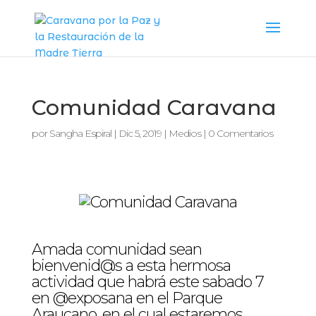
Comunidad Caravana
por
Sangha Espiral
|
Dic 5, 2019
|
Medios
|
0 Comentarios
Amada comunidad sean
bienvenid@s a esta hermosa
actividad que habrá este sabado 7
en @exposana en el Parque
Araucano, en el cual estaremos