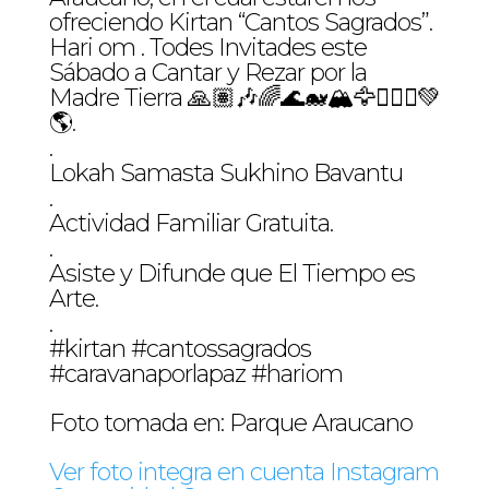
ofreciendo Kirtan “Cantos Sagrados”.
Hari om . Todes Invitades este
Sábado a Cantar y Rezar por la
Madre Tierra 🙏🏽🎶🌈🌊🐋🏔🦅🧝🏾‍♀️💚
🌎.
.
Lokah Samasta Sukhino Bavantu
.
Actividad Familiar Gratuita.
.
Asiste y Difunde que El Tiempo es
Arte.
.
#kirtan #cantossagrados
#caravanaporlapaz #hariom
Foto tomada en: Parque Araucano
Ver foto integra en cuenta Instagram