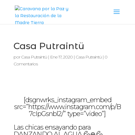
Casa Putraintü
por
Casa Putraintü
|
Ene 17, 2020
|
Casa Putraintü
|
0
Comentarios
[dsgnwrks_instagram_embed
src=”https://www.instagram.com/p/B
7cIpGsnbl2/” type=”video”]
Las chicas ensayando para
DANZANDO AL AGUA 💦🙏💦