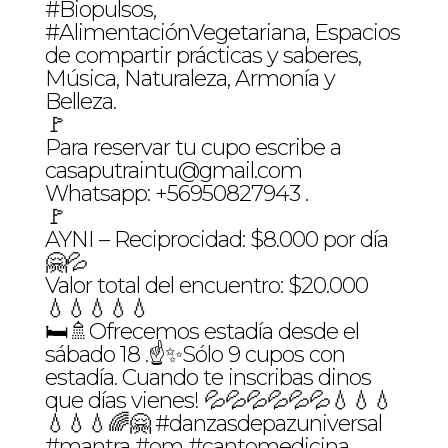
#Biopulsos,
#AlimentaciónVegetariana, Espacios
de compartir prácticas y saberes,
Música, Naturaleza, Armonía y
Belleza.
🚩
Para reservar tu cupo escribe a
casaputraintu@gmail.com
Whatsapp: +56950827943 .
🚩
AYNI – Reciprocidad: $8.000 por día
🤗💦
Valor total del encuentro: $20.000
💧💧💧💧💧
🛏️🚿Ofrecemos estadía desde el
sábado 18 .☝️✨Sólo 9 cupos con
estadía. Cuando te inscribas dinos
que días vienes! 💦💦💦💦💦💦💧💧💧
💧💧💧🌈🤗 #danzasdepazuniversal
#mantra #om #cantomedicina