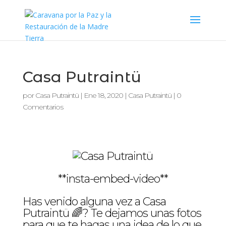
Casa Putraintü
por
Casa Putraintü
|
Ene 18, 2020
|
Casa Putraintü
|
0
Comentarios
**insta-embed-video**
Has venido alguna vez a Casa
Putraintü 🌈? Te dejamos unas fotos
para que te hagas una idea de lo que