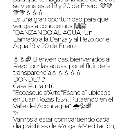
se viene este 19 y 20 de Enero! 💚💚
💚💚💧💧💧
Es una gran oportunidad para que
vengas a conocernos 🙌🤗
“DANZANDO AL AGUA” Un
Llamado a la Danza y al Rezo por el
Agua 19 y 20 de Enero.
•
💧💧🌈 Bienvenidas, bienvenidos al
Rezo! por las aguas, por el fluir de la
transparencia💧💧💧💧💧
DONDE?🚩
Casa Putraintü
“Ecoescuela*Arte*Esencia” ubicada
en Juan Rozas 1554, Putaendo en el
Valle del Aconcagua* 🌧💦🌈
✨
Vamos a estar compartiendo cada
día prácticas de #Yoga, #Meditación,