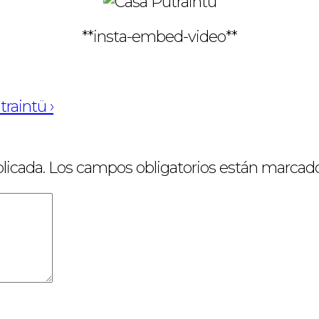
**insta-embed-video**
raintü ›
licada.
Los campos obligatorios están marcad