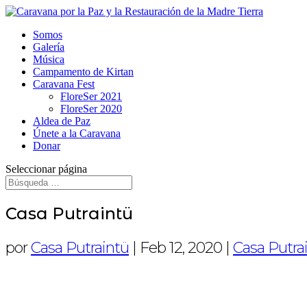
Somos
Galería
Música
Campamento de Kirtan
Caravana Fest
FloreSer 2021
FloreSer 2020
Aldea de Paz
Únete a la Caravana
Donar
Seleccionar página
Casa Putraintü
por
Casa Putraintü
|
Feb 12, 2020
|
Casa Putra