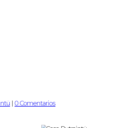
intü
|
0 Comentarios