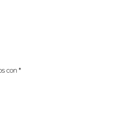
os con
*