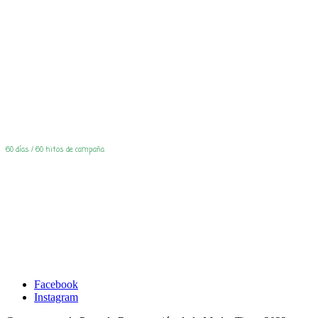
60 días / 60 hitos de campaña
[Día 60] Celebración
[Día 59] Abundancia
(Día 58) Música
[Día 57] Yoga
[Día 56] Rezo
(Día 54) El camino
Día [53] Honrar las Raíces
Día 52 Campaña ~ Niños y Niñas por la Paz
[Día 51] Festival por el Buen Vivir
[DÍA 50] Campaña Caravana | ECO-TURISMO 🍃
Facebook
Instagram