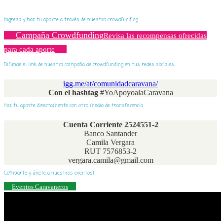
Ingresa y haz tu aporte a través de nuestro crowdfunding.
Campaña Crowdfunding
Revisa las recompensas ofrecidas
para cada aporte
Difunde el link de nuestra campaña de crowdfunding en tus redes sociales.
igg.me/at/comunidadcaravana/
Con el hashtag
#YoApoyoalaCaravana
Haz tu aporte directamente con otro medio de transferencia
Cuenta Corriente 2524551-2
Banco Santander
Camila Vergara
RUT 7576853-2
vergara.camila@gmail.com
Comparte y únete a nuestros eventos!
Eventos Caravaneros