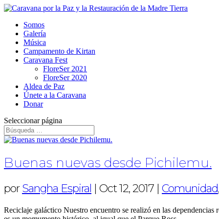
Somos
Galería
Música
Campamento de Kirtan
Caravana Fest
FloreSer 2021
FloreSer 2020
Aldea de Paz
Únete a la Caravana
Donar
Seleccionar página
Buenas nuevas desde Pichilemu.
por
Sangha Espiral
|
Oct 12, 2017
|
Comunidad
Reciclaje galáctico Nuestro encuentro se realizó en las dependencias r
es un momumento histórico, al igual que el Parque Ross....