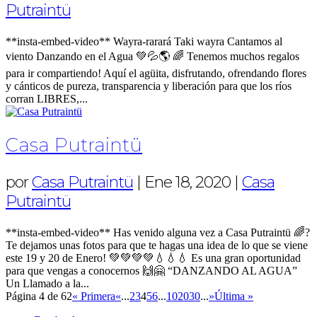
Putraintü
**insta-embed-video** Wayra-rarará Taki wayra Cantamos al
viento Danzando en el Agua 💚💦🌎 🌈 Tenemos muchos regalos
para ir compartiendo! Aquí el agüita, disfrutando, ofrendando flores
y cánticos de pureza, transparencia y liberación para que los ríos
corran LIBRES,...
Casa Putraintü
por
Casa Putraintü
|
Ene 18, 2020
|
Casa
Putraintü
**insta-embed-video** Has venido alguna vez a Casa Putraintü 🌈?
Te dejamos unas fotos para que te hagas una idea de lo que se viene
este 19 y 20 de Enero! 💚💚💚💚💧💧💧 Es una gran oportunidad
para que vengas a conocernos 🙌🤗 “DANZANDO AL AGUA”
Un Llamado a la...
Página 4 de 62
« Primera
«
...
2
3
4
5
6
...
10
20
30
...
»
Última »