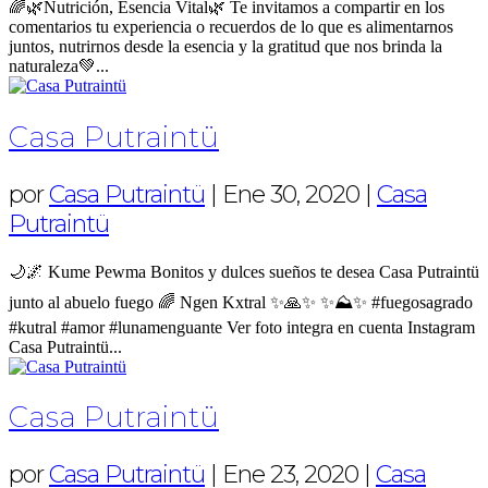
🌈🌿Nutrición, Esencia Vital🌿 Te invitamos a compartir en los
comentarios tu experiencia o recuerdos de lo que es alimentarnos
juntos, nutrirnos desde la esencia y la gratitud que nos brinda la
naturaleza💚...
Casa Putraintü
por
Casa Putraintü
|
Ene 30, 2020
|
Casa
Putraintü
🌙🌌 Kume Pewma Bonitos y dulces sueños te desea Casa Putraintü
junto al abuelo fuego 🌈 Ngen Kxtral ✨🙏✨ ✨⛰️✨ #fuegosagrado
#kutral #amor #lunamenguante Ver foto integra en cuenta Instagram
Casa Putraintü...
Casa Putraintü
por
Casa Putraintü
|
Ene 23, 2020
|
Casa