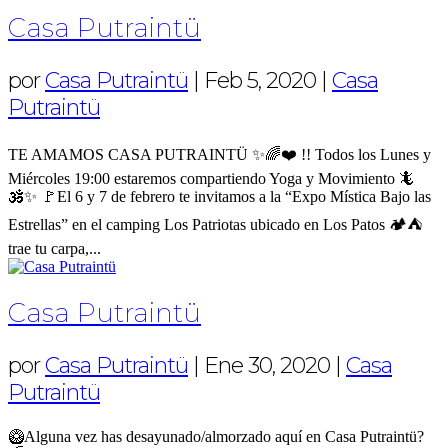
Casa Putraintü
por
Casa Putraintü
|
Feb 5, 2020
|
Casa
Putraintü
TE AMAMOS CASA PUTRAINTÜ ✨🌈❤️ !! Todos los Lunes y
Miércoles 19:00 estaremos compartiendo Yoga y Movimiento 🦎
🕉️✨ 🚩El 6 y 7 de febrero te invitamos a la “Expo Mística Bajo las
Estrellas” en el camping Los Patriotas ubicado en Los Patos 🏕️⛺
trae tu carpa,...
Casa Putraintü
por
Casa Putraintü
|
Ene 30, 2020
|
Casa
Putraintü
🥝Alguna vez has desayunado/almorzado aquí en Casa Putraintü?