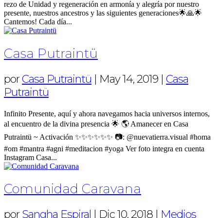
rezo de Unidad y regeneración en armonía y alegría por nuestro
presente, nuestros ancestros y las siguientes generaciones🌟🙏🌟
Cantemos! Cada día...
Casa Putraintü
por
Casa Putraintü
|
May 14, 2019
|
Casa
Putraintü
Infinito Presente, aquí y ahora navegamos hacia universos internos,
al encuentro de la divina presencia 🌟 🌎 Amanecer en Casa
Putraintü ~ Activación ✨✨✨✨✨✨ 📷: @nuevatierra.visual #homa
#om #mantra #agni #meditacion #yoga Ver foto integra en cuenta
Instagram Casa...
Comunidad Caravana
por
Sangha Espiral
|
Dic 10, 2018
|
Medios